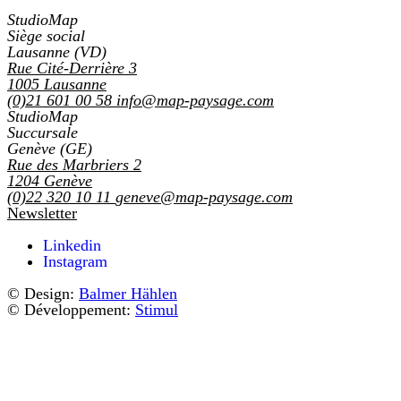
StudioMap
Siège social
Lausanne (VD)
Rue Cité-Derrière 3
1005
Lausanne
(0)21 601 00 58
info@map-paysage.com
StudioMap
Succursale
Genève (GE)
Rue des Marbriers 2
1204
Genève
(0)22 320 10 11
geneve@map-paysage.com
Newsletter
Linkedin
Instagram
© Design:
Balmer Hählen
© Développement:
Stimul