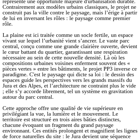
représente une opportunité majeure d'urbanisation durable.
Contrairement aux modèles urbains classiques, le projet ne
construit pas la ville contre le paysage, mais l’érige à partir
de lui en inversant les rôles : le paysage comme premier
rôle.
La plaine est ici traitée comme un socle fertile, un espace
vivant sur lequel l’urbanité vient s’ancrer. Le vaste parc
central, conçu comme une grande clairière ouverte, devient
le cœur battant du quartier, garantissant une respiration
nécessaire au sein de cette nouvelle densité. Là où les
compositions urbaines voisines enferment souvent des «
pièces vertes » entre les bâtiments, le projet PP3 inverse ce
paradigme. C'est le paysage qui dicte sa loi : le dessin des
espaces guide les perspectives vers les grands massifs du
Jura et des Alpes, et l’architecture ne contraint plus le vide
; elle s’y accorde librement, tel un système en gravitation
autour du parc central.
Cette approche offre une qualité de vie supérieure en
privilégiant la vue, la lumière et le mouvement. Le
territoire est structuré en trois aires bâties distinctes,
chacune évoquant un fragment du grand paysage
environnant. Ces entités prolongent et magnifient les lignes
de force naturelles du site : le Jura devient une séquence